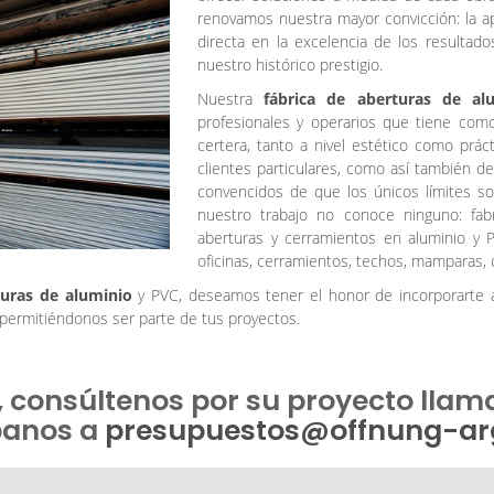
renovamos nuestra mayor convicción: la ap
directa en la excelencia de los resultado
nuestro histórico prestigio.
Nuestra
fábrica de aberturas de a
profesionales y operarios que tiene como 
certera, tanto a nivel estético como prác
clientes particulares, como así también 
convencidos de que los únicos límites 
nuestro trabajo no conoce ninguno: fab
aberturas y cerramientos en aluminio y 
oficinas, cerramientos, techos, mamparas, c
turas de aluminio
y PVC, deseamos tener el honor de incorporarte a
ermitiéndonos ser parte de tus proyectos.
, consúltenos por su proyecto llam
banos a
presupuestos@offnung-a