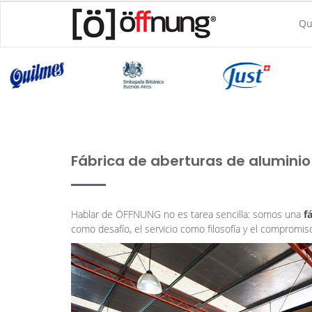
Qu
Fábrica de aberturas de aluminio
Hablar de ÖFFNUNG no es tarea sencilla: somos una
f
como desafío, el servicio como filosofía y el compromis