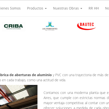
ienes Somos
Productos
Nuestras Obras
RR HH
N
ábrica de aberturas de aluminio
y PVC con una trayectoria de más de
o en cada trabajo, como una actitud de vida.
Contamos con una moderna planta que est
Aires, que cumple con estrictas normas d
mayor ventaja competitiva: al contar con u
ofrecer soluciones a medida de cada obra