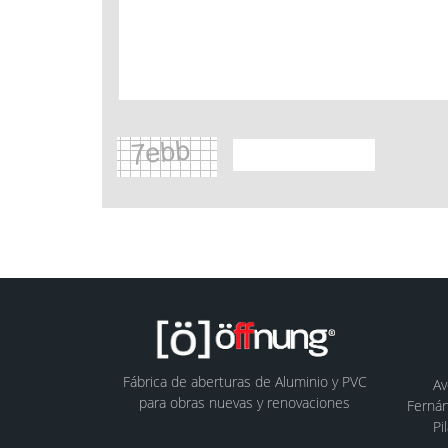
Fábrica de aberturas de Aluminio y PVC
Av
para obras nuevas y renovaciones
Fernán
Pi