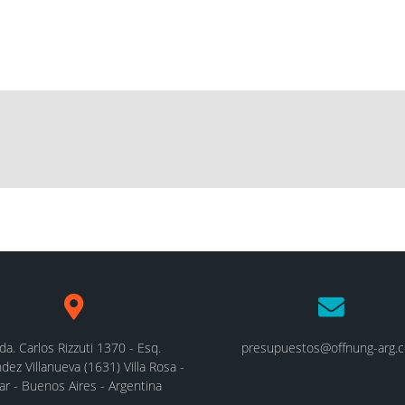
da. Carlos Rizzuti 1370 - Esq.
presupuestos@offnung-arg.
dez Villanueva (1631) Villa Rosa -
lar - Buenos Aires - Argentina