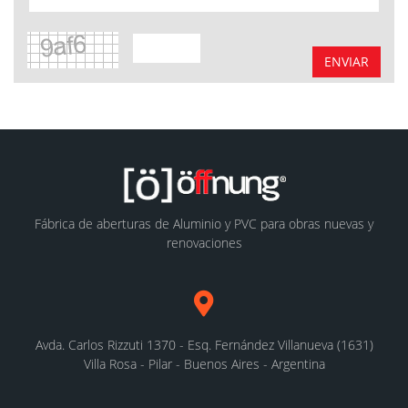
ENVIAR
Fábrica de aberturas de Aluminio y PVC para obras nuevas y
renovaciones
Avda. Carlos Rizzuti 1370 - Esq. Fernández Villanueva (1631)
Villa Rosa - Pilar - Buenos Aires - Argentina