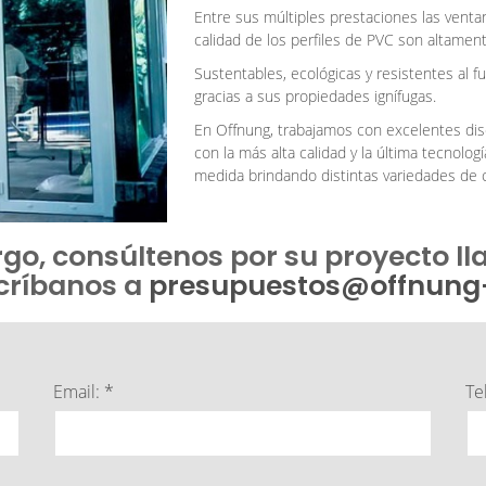
Entre sus múltiples prestaciones las venta
calidad de los perfiles de PVC son altament
Sustentables, ecológicas y resistentes al 
gracias a sus propiedades ignífugas.
En Offnung, trabajamos con excelentes di
con la más alta calidad y la última tecnolog
medida brindando distintas variedades de c
go, consúltenos por su proyecto l
scríbanos a
presupuestos@offnung
Email: *
Te