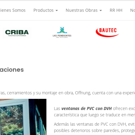
ienes Somos
Productos
Nuestras Obras
RR HH
N
taciones
uras, cerramientos y su montaje en obra, Offnung, cuenta con una exper
Las
ventanas de PVC con DVH
ofrecen exce
característica que luego se traduce en men
Además las ventanas de PVC con DVH, evitan
posibles deterioros sobre paredes, proteg