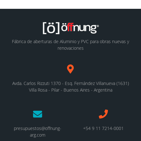
Fábrica de aberturas de Aluminio y PVC para obras nuevas y
renovaciones
Avda. Carlos Rizzuti 1370 - Esq. Fernández Villanueva (1631)
Villa Rosa - Pilar - Buenos Aires - Argentina
presupuestos@offnung-
+54 9 11 7214-0001
arg.com