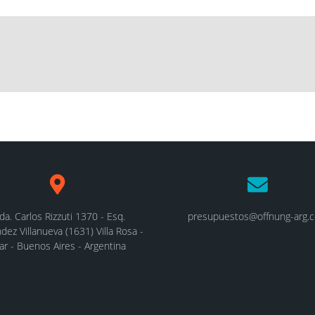
da. Carlos Rizzuti 1370 - Esq.
presupuestos@offnung-arg.
dez Villanueva (1631) Villa Rosa -
lar - Buenos Aires - Argentina