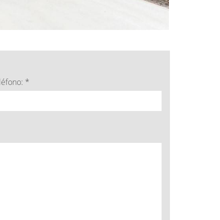
léfono: *