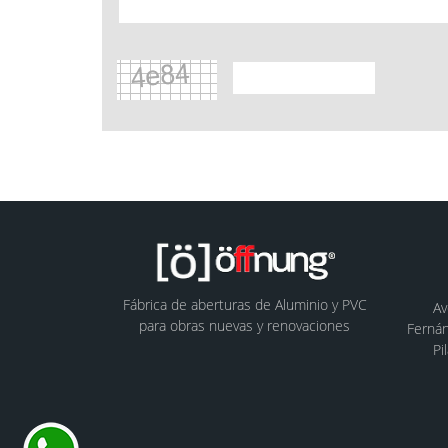
Fábrica de aberturas de Aluminio y PVC
Av
para obras nuevas y renovaciones
Fernán
Pi