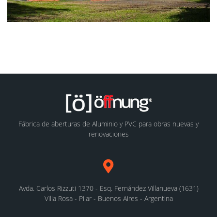
Fábrica de aberturas de Aluminio y PVC para obras nuevas y
renovaciones
Avda. Carlos Rizzuti 1370 - Esq. Fernández Villanueva (1631)
Villa Rosa - Pilar - Buenos Aires - Argentina