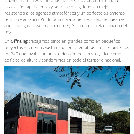
Nuevos materiales y métodos de construcción permiten una
instalación rápida, limpia y sencilla consiguiendo la mejor
resistencia a los agentes atmosféricos y un perfecto aislamiento
térmico y acústico. Por lo tanto, la alta hermeticidad de nuestras
aberturas garantiza un ahorro energético en el calefaccionado del
hogar.
En
Öffnung
trabajamos tanto en grandes como en pequeños
proyectos y tenemos vasta experiencia en obras con cerramientos
en PVC que involucran un alto desafío técnico y logístico como
edificios de altura y condominios en todo el territorio nacional.