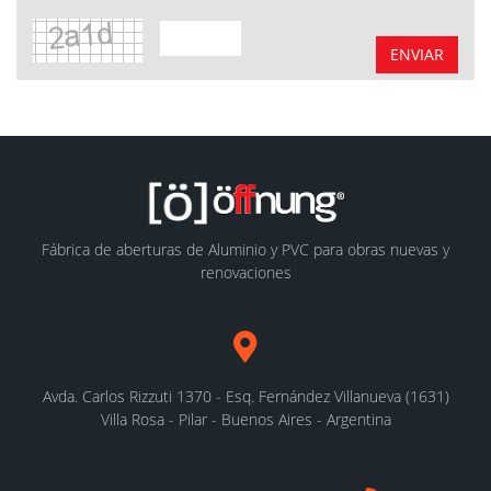
ENVIAR
Fábrica de aberturas de Aluminio y PVC para obras nuevas y
renovaciones
Avda. Carlos Rizzuti 1370 - Esq. Fernández Villanueva (1631)
Villa Rosa - Pilar - Buenos Aires - Argentina