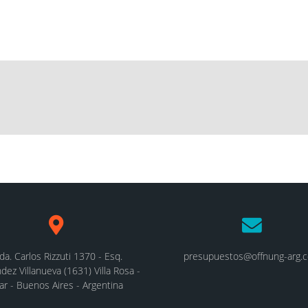
da. Carlos Rizzuti 1370 - Esq.
presupuestos@offnung-arg.
dez Villanueva (1631) Villa Rosa -
lar - Buenos Aires - Argentina