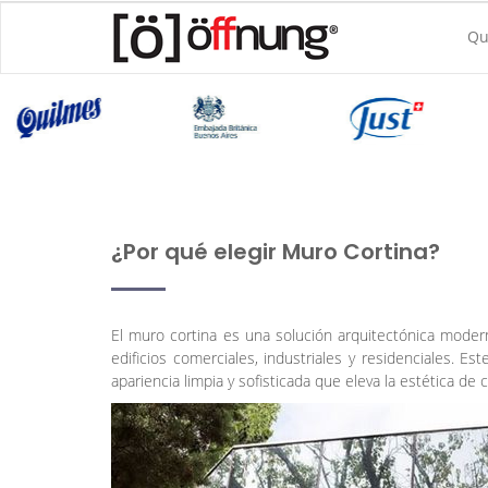
Qu
¿Por qué elegir Muro Cortina?
El muro cortina es una solución arquitectónica moder
edificios comerciales, industriales y residenciales. 
apariencia limpia y sofisticada que eleva la estética de 