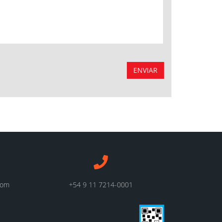
ENVIAR
com
+54 9 11 7214-0001