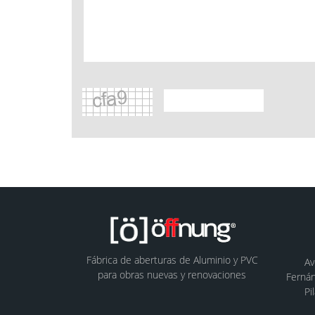
Fábrica de aberturas de Aluminio y PVC
Av
para obras nuevas y renovaciones
Fernán
Pi